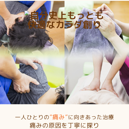
交通事故治療・各種保険取扱
フラワーロード整骨院
”痛み”
一人ひとりの
に
向きあった治療
痛みの原因を丁寧に探り